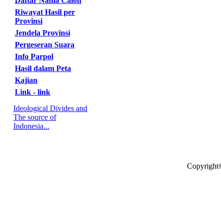
Daftar Nama Calon
Riwayat Hasil per
Provinsi
Jendela Provinsi
Pergeseran Suara
Info Parpol
Hasil dalam Peta
Kajian
Link - link
Ideological Divides and
The source of
Indonesia...
Copyright