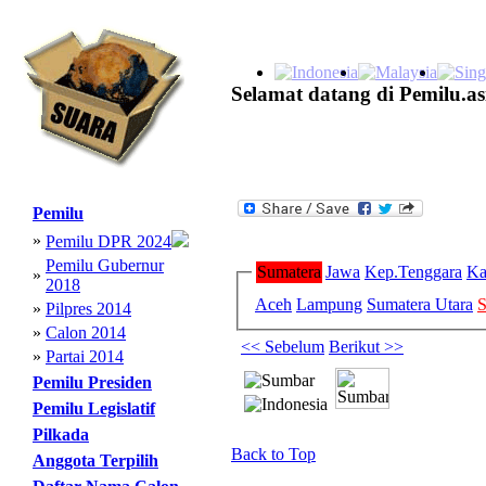
Selamat datang di Pemilu.as
Pemilu
»
Pemilu DPR 2024
Pemilu Gubernur
Sumatera
Jawa
Kep.Tenggara
Ka
»
2018
Aceh
Lampung
Sumatera Utara
S
»
Pilpres 2014
»
Calon 2014
<< Sebelum
Berikut >>
»
Partai 2014
Pemilu Presiden
Pemilu Legislatif
Pilkada
Back to Top
Anggota Terpilih