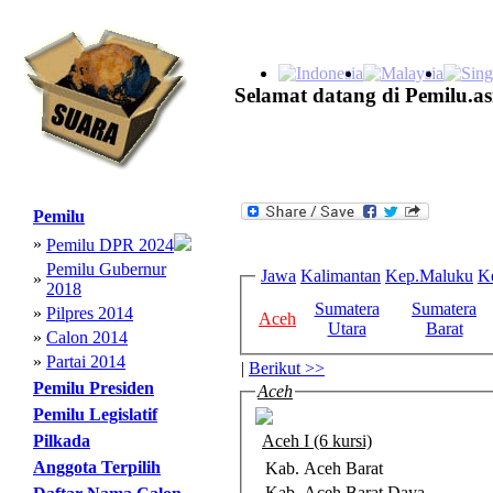
Selamat datang di Pemilu.as
Pemilu
»
Pemilu DPR 2024
Pemilu Gubernur
Jawa
Kalimantan
Kep.Maluku
K
»
2018
Sumatera
Sumatera
»
Pilpres 2014
Aceh
Utara
Barat
»
Calon 2014
»
Partai 2014
|
Berikut >>
Pemilu Presiden
Aceh
Pemilu Legislatif
Pilkada
Aceh I (6 kursi)
Anggota Terpilih
Kab. Aceh Barat
Kab. Aceh Barat Daya