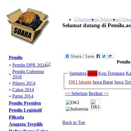
Selamat datang di Pemilu.as
Pemilu
Pemilu
»
Pemilu DPR 2024
Pemilu Gubernur
Sumatera
Jawa
Kep.Tenggara
Ka
»
2018
DKI Jakarta
Jawa Barat
Jawa Te
»
Pilpres 2014
»
Calon 2014
<< Sebelum
Berikut >>
»
Partai 2014
Pemilu Presiden
Pemilu Legislatif
Pilkada
Back to Top
Anggota Terpilih