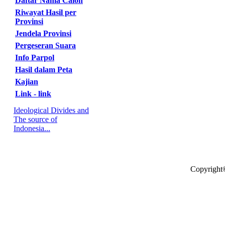
Daftar Nama Calon
Riwayat Hasil per
Provinsi
Jendela Provinsi
Pergeseran Suara
Info Parpol
Hasil dalam Peta
Kajian
Link - link
Ideological Divides and
The source of
Indonesia...
Copyright