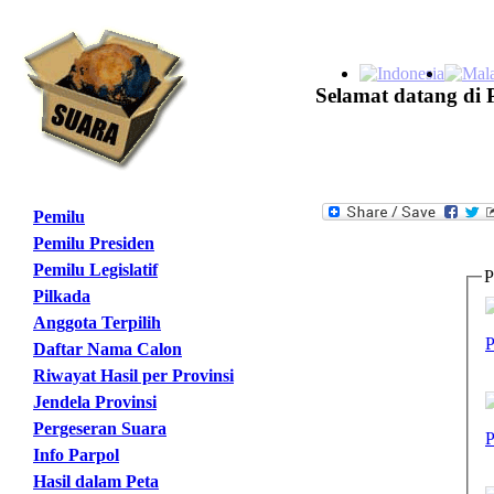
Selamat datang di 
Pemilu
Pemilu Presiden
Pemilu Legislatif
P
Pilkada
Anggota Terpilih
P
Daftar Nama Calon
Riwayat Hasil per Provinsi
Jendela Provinsi
Pergeseran Suara
P
Info Parpol
Hasil dalam Peta