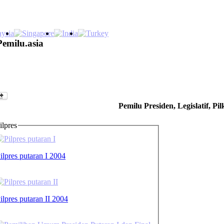
Pemilu.asia
Pemilu Presiden, Legislatif, Pi
ilpres
ilpres putaran I 2004
ilpres putaran II 2004