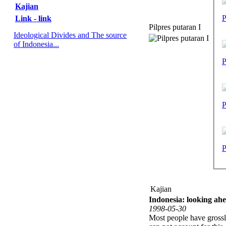
Kajian
P
Link - link
Pilpres putaran I
Ideological Divides and The source
of Indonesia...
P
P
P
Kajian
Indonesia: looking ah
1998-05-30
Most people have grossl