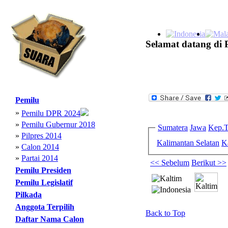
Selamat datang di 
Pemilu
»
Pemilu DPR 2024
»
Pemilu Gubernur 2018
Sumatera
Jawa
Kep.T
»
Pilpres 2014
Kalimantan Selatan
K
»
Calon 2014
»
Partai 2014
<< Sebelum
Berikut >>
Pemilu Presiden
Pemilu Legislatif
Pilkada
Anggota Terpilih
Back to Top
Daftar Nama Calon