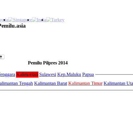
Pemilu.asia
Pemilu Pilpres 2014
enggara
Kalimantan
Sulawesi
Kep.Maluku
Papua
alimantan Tengah
Kalimantan Barat
Kalimantan Timur
Kalimantan Uta