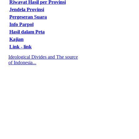
Riwayat Hasil per Provinsi
Jendela Provinsi
Pergeseran Suara
Info Parpol
Hasil dalam Peta
Kajian
Link - link
Ideological Divides and The source
of Indonesia...