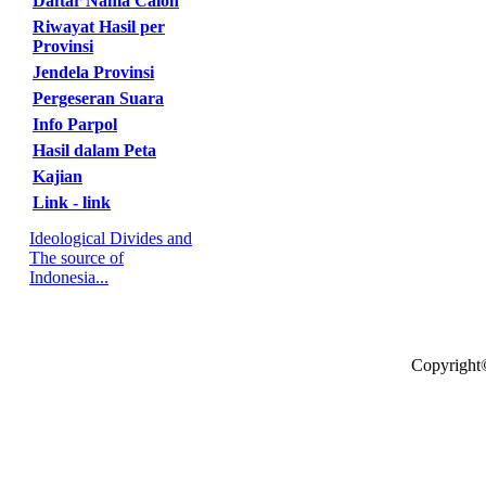
Daftar Nama Calon
Riwayat Hasil per
Provinsi
Jendela Provinsi
Pergeseran Suara
Info Parpol
Hasil dalam Peta
Kajian
Link - link
Ideological Divides and
The source of
Indonesia...
Copyright