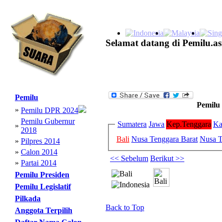
Selamat datang di Pemilu.as
Pemilu
Pemilu 
»
Pemilu DPR 2024
Pemilu Gubernur
Sumatera
Jawa
Kep.Tenggara
Ka
»
2018
Bali
Nusa Tenggara Barat
Nusa T
»
Pilpres 2014
»
Calon 2014
<< Sebelum
Berikut >>
»
Partai 2014
Pemilu Presiden
Pemilu Legislatif
Pilkada
Back to Top
Anggota Terpilih