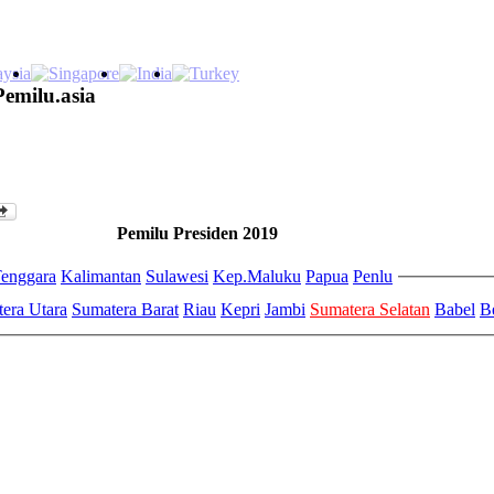
Pemilu.asia
Pemilu Presiden 2019
enggara
Kalimantan
Sulawesi
Kep.Maluku
Papua
Penlu
era Utara
Sumatera Barat
Riau
Kepri
Jambi
Sumatera Selatan
Babel
B