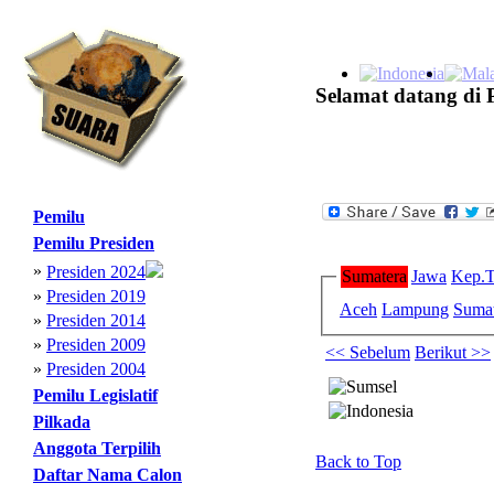
Selamat datang di 
Pemilu
Pemilu Presiden
»
Presiden 2024
Sumatera
Jawa
Kep.T
»
Presiden 2019
Aceh
Lampung
Sumat
»
Presiden 2014
»
Presiden 2009
<< Sebelum
Berikut >>
»
Presiden 2004
Pemilu Legislatif
Pilkada
Anggota Terpilih
Back to Top
Daftar Nama Calon