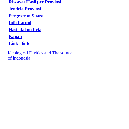
Riwayat Hasil per Provinsi
Jendela Provinsi
Pergeseran Suara
Info Parpol
Hasil dalam Peta
Kajian
Link - link
Ideological Divides and The source
of Indonesia...