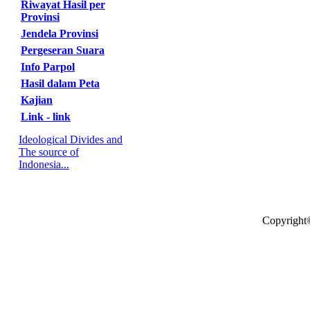
Riwayat Hasil per
Provinsi
Jendela Provinsi
Pergeseran Suara
Info Parpol
Hasil dalam Peta
Kajian
Link - link
Ideological Divides and
The source of
Indonesia...
Copyright