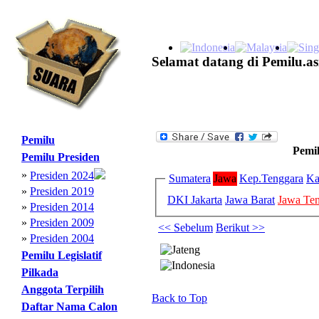
Selamat datang di Pemilu.as
Pemilu
Pemil
Pemilu Presiden
»
Presiden 2024
Sumatera
Jawa
Kep.Tenggara
Ka
»
Presiden 2019
DKI Jakarta
Jawa Barat
Jawa Te
»
Presiden 2014
»
Presiden 2009
<< Sebelum
Berikut >>
»
Presiden 2004
Pemilu Legislatif
Pilkada
Anggota Terpilih
Back to Top
Daftar Nama Calon