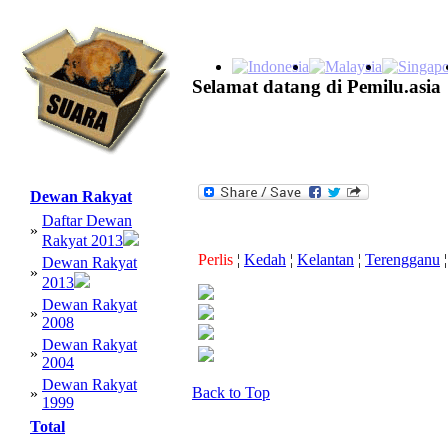
Selamat datang di Pemilu.asia
Dewan Rakyat
Daftar Dewan
»
Rakyat 2013
Perlis
¦
Kedah
¦
Kelantan
¦
Terengganu
¦
Dewan Rakyat
»
2013
Dewan Rakyat
»
2008
Dewan Rakyat
»
2004
Dewan Rakyat
Back to Top
»
1999
Total