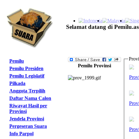
Selamat datang di Pemilu.as
Provi
Pemilu
Pemilu Provinsi
Pemilu Presiden
Pemilu Legislatif
Prov
Pilkada
Anggota Terpilih
Daftar Nama Calon
Prov
Riwayat Hasil per
Provinsi
Jendela Provinsi
Pergeseran Suara
Prov
Info Parpol