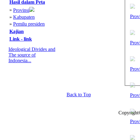
Hasil dalam Peta
»
Provinsi
Prov
»
Kabupaten
»
Pemilu presiden
Kajian
Link - link
Prov
Ideological Divides and
The source of
Indonesia...
Prov
Back to Top
Prov
Copyright
Prov