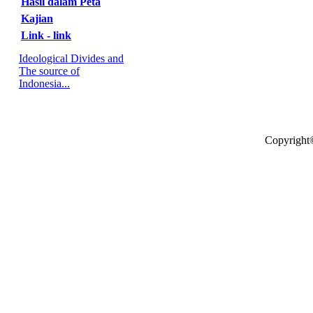
Hasil dalam Peta
Kajian
Link - link
Ideological Divides and
The source of
Indonesia...
Copyright