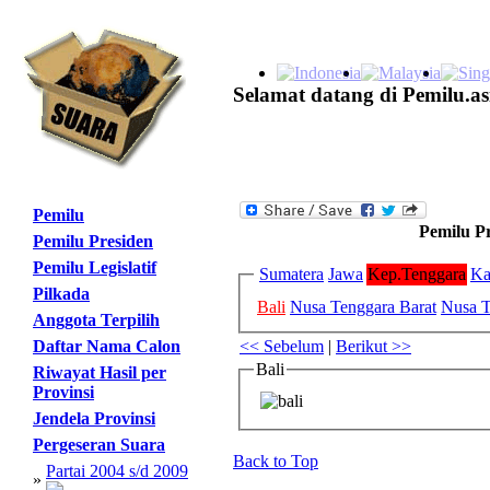
Selamat datang di Pemilu.as
Pemilu
Pemilu Pr
Pemilu Presiden
Pemilu Legislatif
Sumatera
Jawa
Kep.Tenggara
Ka
Pilkada
Bali
Nusa Tenggara Barat
Nusa T
Anggota Terpilih
<< Sebelum
|
Berikut >>
Daftar Nama Calon
Bali
Riwayat Hasil per
Provinsi
Jendela Provinsi
Pergeseran Suara
Back to Top
Partai 2004 s/d 2009
»