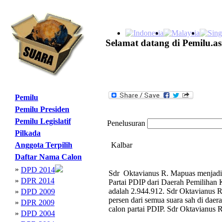
Selamat datang di Pemilu.as
Pemilu
Pemilu Presiden
Pemilu Legislatif
Penelusuran
Pilkada
Anggota Terpilih
Kalbar
Daftar Nama Calon
»
DPD 2014
Sdr Oktavianus R. Mapuas menjadi 
»
DPR 2014
Partai PDIP dari Daerah Pemilihan 
adalah 2.944.912. Sdr Oktavianus 
»
DPD 2009
persen dari semua suara sah di daer
»
DPR 2009
calon partai PDIP. Sdr Oktavianus 
»
DPD 2004