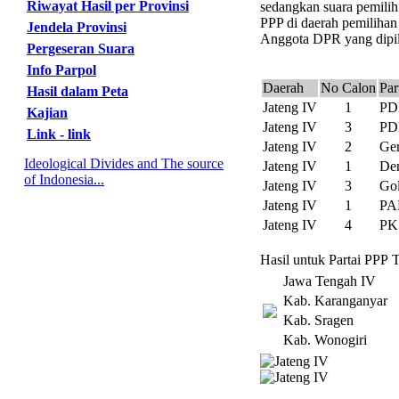
Riwayat Hasil per Provinsi
sedangkan suara pemilih
PPP di daerah pemilihan 
Jendela Provinsi
Anggota DPR yang dipili
Pergeseran Suara
Info Parpol
Daerah
No Calon
Par
Hasil dalam Peta
Jateng IV
1
PD
Kajian
Jateng IV
3
PD
Link - link
Jateng IV
2
Ger
Ideological Divides and The source
Jateng IV
1
De
of Indonesia...
Jateng IV
3
Gol
Jateng IV
1
PA
Jateng IV
4
PK
Hasil untuk Partai PPP 
Jawa Tengah IV
Kab. Karanganyar
Kab. Sragen
Kab. Wonogiri