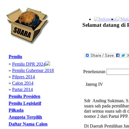
Selamat datang di 
Pemilu
»
Pemilu DPR 2024
»
Pemilu Gubernur 2018
Penelusuran
»
Pilpres 2014
»
Calon 2014
Jateng IV
»
Partai 2014
Pemilu Presiden
Sdr Anding Sukiman, S. 
Pemilu Legislatif
suara sah pada pemiliha
Pilkada
dari semua suara sah di 
nomor 2 dari Partai PPP.
Anggota Terpilih
Daftar Nama Calon
Di Daerah Pemilihan Jate