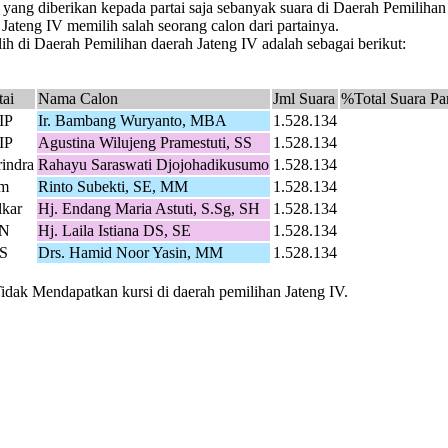
 yang diberikan kepada partai saja sebanyak suara di Daerah Pemiliha
Jateng IV memilih salah seorang calon dari partainya.
h di Daerah Pemilihan daerah Jateng IV adalah sebagai berikut:
tai
Nama Calon
Jml Suara
%Total Suara Par
IP
Ir. Bambang Wuryanto, MBA
1.528.134
IP
Agustina Wilujeng Pramestuti, SS
1.528.134
indra
Rahayu Saraswati Djojohadikusumo
1.528.134
m
Rinto Subekti, SE, MM
1.528.134
kar
Hj. Endang Maria Astuti, S.Sg, SH
1.528.134
N
Hj. Laila Istiana DS, SE
1.528.134
S
Drs. Hamid Noor Yasin, MM
1.528.134
Tidak Mendapatkan kursi di daerah pemilihan Jateng IV.