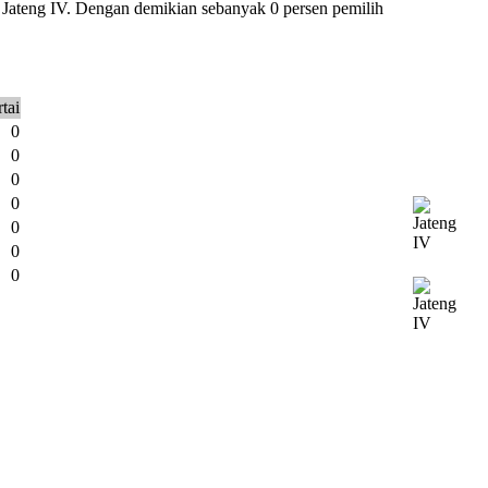
n Jateng IV. Dengan demikian sebanyak 0 persen pemilih
tai
0
0
0
0
0
0
0