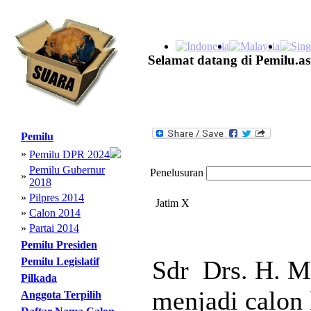
Selamat datang di Pemilu.as
Pemilu
»
Pemilu DPR 2024
Pemilu Gubernur
Penelusuran
»
2018
»
Pilpres 2014
Jatim X
»
Calon 2014
»
Partai 2014
Pemilu Presiden
Pemilu Legislatif
Sdr Drs. H. M
Pilkada
menjadi calon 
Anggota Terpilih