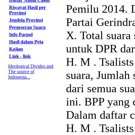
Daftar Nama Calon
Pemilu 2014. 
Riwayat Hasil per
Provinsi
Partai Gerindr
Jendela Provinsi
Pergeseran Suara
X. Total suar
Info Parpol
Hasil dalam Peta
untuk DPR dari
Kajian
Link - link
H. M . Tsalis
Ideological Divides and
suara, Jumlah 
The source of
Indonesia...
dari semua sua
ini. BPP yang 
Dalam daftar c
H. M . Tsalis