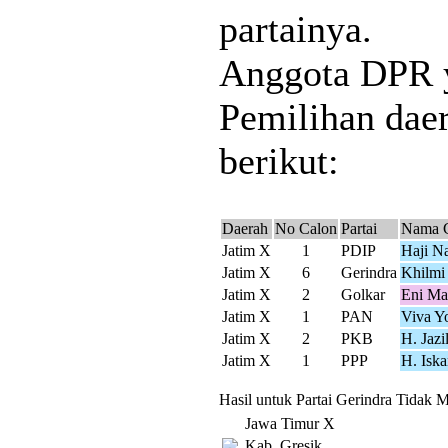
partainya.
Anggota DPR y
Pemilihan daer
berikut:
Daerah
No Calon
Partai
Nama 
Jatim X
1
PDIP
Haji N
Jatim X
6
Gerindra
Khilmi
Jatim X
2
Golkar
Eni Ma
Jatim X
1
PAN
Viva Y
Jatim X
2
PKB
H. Jaz
Jatim X
1
PPP
H. Isk
Hasil untuk Partai Gerindra Tidak M
Jawa Timur X
Kab. Gresik