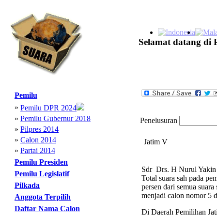
Selamat datang di 
Pemilu
»
Pemilu DPR 2024
»
Pemilu Gubernur 2018
Penelusuran
»
Pilpres 2014
»
Calon 2014
Jatim V
»
Partai 2014
Pemilu Presiden
Sdr Drs. H Nurul Yakin 
Pemilu Legislatif
Total suara sah pada pe
Pilkada
persen dari semua suara 
menjadi calon nomor 5 da
Anggota Terpilih
Daftar Nama Calon
Di Daerah Pemilihan Jati