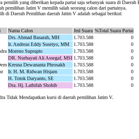
a pemilih yang diberikan kepada partai saja sebanyak suara di Daerah
ah pemilihan Jatim V memilih salah seorang calon dari partainya.
h di Daerah Pemilihan daerah Jatim V adalah sebagai berikut:
i
Nama Calon
Jml Suara
%Total Suara Partai
P
Drs. Ahmad Basarah, MH
1.703.588
0
P
Ir. Andreas Eddy Susetyo, MM
1.703.588
0
ndra
Moreno Suprapto
1.703.588
0
DR. Nurhayati Ali Assegaf, MSI
1.703.588
0
Dem
Kresna Dewananta Phrosakh
1.703.588
0
ar
Ir. H. M. Ridwan Hisjam
1.703.588
0
H. Totok Daryanto, SE
1.703.588
0
Dra. Hj. Lathifah Shohib
1.703.588
0
ndra Tidak Mendapatkan kursi di daerah pemilihan Jatim V.