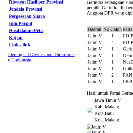
Riwayat Hasil per Provinsi
Gerindra sedangkan suar
pemilih Gerindra di daer
Jendela Provinsi
Anggota DPR yang dipili
Pergeseran Suara
Info Parpol
Daerah
No Calon
Parta
Hasil dalam Peta
Jatim V
1
PDI
Kajian
Jatim V
4
PDI
Link - link
Jatim V
1
Geri
Ideological Divides and The source
Jatim V
1
Dem
of Indonesia...
Jatim V
1
Nas
Jatim V
1
Golk
Jatim V
2
PAN
Jatim V
1
PKB
Hasil untuk Partai Geri
Jawa Timur V
Kab. Malang
Kota Batu
Kota Malang