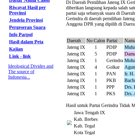
Daftar Nama Calon
Di Daerah Pemilihan Jateng IX Gerin
Riwayat Hasil per
diberikan langsung kepada salah sat
Provinsi
partai saja sebanyak suara di Daer
Gerindra di daerah pemilihan Jateng
Jendela Provinsi
Anggota DPR yang dipilih di Daerah
Pergeseran Suara
Info Parpol
Daerah
No Calon
Partai
Nama
Hasil dalam Peta
Jateng IX
1
PDIP
Muha
Kajian
Jateng IX
5
PDIP
Damay
Link - link
Jateng IX
1
Gerindra
Moha
Ideological Divides and
Jateng IX
4
Golkar
Agun
The source of
Jateng IX
1
PAN
Ir. H
Indonesia...
Jateng IX
1
PKB
Bachr
Jateng IX
1
PPP
Drs. 
Jateng IX
1
PKS
Drs. 
Hasil untuk Partai Gerindra Tidak M
Jawa Tengah IX
Kab. Brebes
Kab. Tegal
Kota Tegal