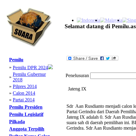
Selamat datang di Pemilu.as
Pemilu
»
Pemilu DPR 2024
Pemilu Gubernur
Penelusuran
»
2018
»
Pilpres 2014
Jateng IX
»
Calon 2014
»
Partai 2014
Sdr Aan Rusdianto menjadi calon le
Pemilu Presiden
Partai Gerindra dari Daerah Pemili
Pemilu Legislatif
Jateng IX adalah 0. Sdr Aan Rusdia
Pilkada
suara sah di daerah pemilihan ini. B
Gerindra. Sdr Aan Rusdianto menjad
Anggota Terpilih