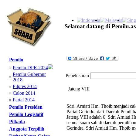
Selamat datang di Pemilu.as
Pemilu
»
Pemilu DPR 2024
Pemilu Gubernur
Penelusuran
»
2018
»
Pilpres 2014
Jateng VIII
»
Calon 2014
»
Partai 2014
Sdri Arniati Hm. Thoib menjadi cal
Pemilu Presiden
Partai Gerindra dari Daerah Pemili
Pemilu Legislatif
Jateng VIII adalah 0. Sdri Arniati 
Pilkada
semua suara sah di daerah pemilihan 
Gerindra. Sdri Arniati Hm. Thoib me
Anggota Terpilih