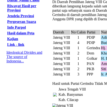
Daftar Nama Calon
Di Daerah Pemilihan Jateng VIII Ger
Riwayat Hasil per
diberikan langsung kepada salah sat
Provinsi
partai saja sebanyak suara di Daer
Gerindra di daerah pemilihan Jateng
Jendela Provinsi
Anggota DPR yang dipilih di Daerah
Pergeseran Suara
Info Parpol
Daerah
No Calon
Partai
Nam
Hasil dalam Peta
Jateng VIII
1
PDIP
Adi
Kajian
Jateng VIII
4
PDIP
Bud
Link - link
Jateng VIII
1
Gerindra
Hj.
Ideological Divides and
Jateng VIII
2
Dem
Kha
The source of
Jateng VIII
1
Golkar
H. 
Indonesia...
Jateng VIII
1
PAN
Amm
Jateng VIII
2
PKB
Sit
Jateng VIII
3
PPP
Ir.
Hasil untuk Partai Gerindra Tidak M
Jawa Tengah VIII
Kab. Banyumas
Kab. Cilacap