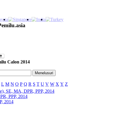
Pemilu.asia
ilu Calon 2014
L
M
N
O
P
Q
R
S
T
U
V
W
X
Y
Z
e), SE, MA, DPR, PPP, 2014
DPR, PPP, 2014
P, 2014