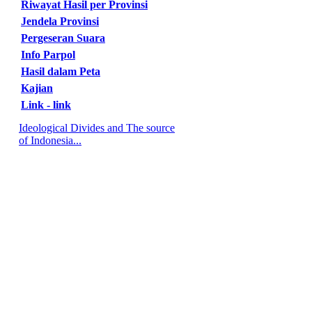
Riwayat Hasil per Provinsi
Jendela Provinsi
Pergeseran Suara
Info Parpol
Hasil dalam Peta
Kajian
Link - link
Ideological Divides and The source
of Indonesia...