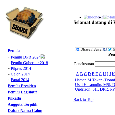
Selamat datang di 
Pemilu
Pem
»
Pemilu DPR 2024
»
Pemilu Gubernur 2018
Penelusuran
»
Pilpres 2014
A
B
C
D
E
F
G
H
I
J
K
»
Calon 2014
»
Partai 2014
Usman M.Tokan (Donni
Usni Hasanudin, MSi, 
Pemilu Presiden
Undrizon, SH, DPR, PP
Pemilu Legislatif
Pilkada
Back to Top
Anggota Terpilih
Daftar Nama Calon