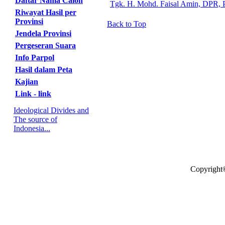
Daftar Nama Calon
Tgk. H. Mohd. Faisal Amin, DPR, 
Riwayat Hasil per
Provinsi
Back to Top
Jendela Provinsi
Pergeseran Suara
Info Parpol
Hasil dalam Peta
Kajian
Link - link
Ideological Divides and
The source of
Indonesia...
Copyright