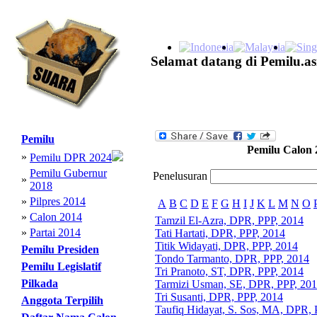
Selamat datang di Pemilu.as
Pemilu
Pemilu Calon 
»
Pemilu DPR 2024
Pemilu Gubernur
Penelusuran
»
2018
»
Pilpres 2014
A
B
C
D
E
F
G
H
I
J
K
L
M
N
O
»
Calon 2014
Tamzil El-Azra, DPR, PPP, 2014
»
Partai 2014
Tati Hartati, DPR, PPP, 2014
Titik Widayati, DPR, PPP, 2014
Pemilu Presiden
Tondo Tarmanto, DPR, PPP, 2014
Pemilu Legislatif
Tri Pranoto, ST, DPR, PPP, 2014
Pilkada
Tarmizi Usman, SE, DPR, PPP, 20
Tri Susanti, DPR, PPP, 2014
Anggota Terpilih
Taufiq Hidayat, S. Sos, MA, DPR, 