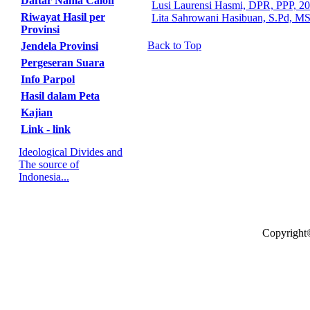
Daftar Nama Calon
Lusi Laurensi Hasmi, DPR, PPP, 2
Riwayat Hasil per
Lita Sahrowani Hasibuan, S.Pd, M
Provinsi
Back to Top
Jendela Provinsi
Pergeseran Suara
Info Parpol
Hasil dalam Peta
Kajian
Link - link
Ideological Divides and
The source of
Indonesia...
Copyright