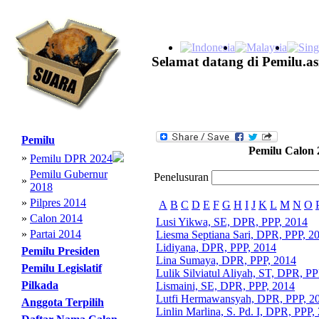
Selamat datang di Pemilu.as
Pemilu
Pemilu Calon 
»
Pemilu DPR 2024
Pemilu Gubernur
Penelusuran
»
2018
»
Pilpres 2014
A
B
C
D
E
F
G
H
I
J
K
L
M
N
O
»
Calon 2014
Lusi Yikwa, SE, DPR, PPP, 2014
»
Partai 2014
Liesma Septiana Sari, DPR, PPP, 2
Lidiyana, DPR, PPP, 2014
Pemilu Presiden
Lina Sumaya, DPR, PPP, 2014
Pemilu Legislatif
Lulik Silviatul Aliyah, ST, DPR, P
Pilkada
Lismaini, SE, DPR, PPP, 2014
Lutfi Hermawansyah, DPR, PPP, 2
Anggota Terpilih
Linlin Marlina, S. Pd. I, DPR, PPP,