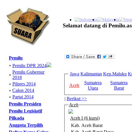
Selamat datang di Pemilu.as
Pemilu
»
Pemilu DPR 2024
Pemilu Gubernur
Jawa
Kalimantan
Kep.Maluku
K
»
2018
Sumatera
Sumatera
»
Pilpres 2014
Aceh
Utara
Barat
»
Calon 2014
»
Partai 2014
|
Berikut >>
Pemilu Presiden
Aceh
Pemilu Legislatif
Pilkada
Aceh I (6 kursi)
Anggota Terpilih
Kab. Aceh Barat
Kab. Aceh Barat Daya