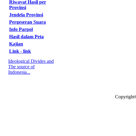
Riwayat Hasil per
Provinsi
Jendela Provinsi
Pergeseran Suara
Info Parpol
Hasil dalam Peta
Kajian
Link - link
Ideological Divides and
The source of
Indonesia...
Copyright