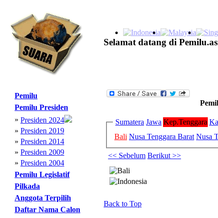
Selamat datang di Pemilu.as
Pemilu
Pemil
Pemilu Presiden
»
Presiden 2024
Sumatera
Jawa
Kep.Tenggara
Ka
»
Presiden 2019
Bali
Nusa Tenggara Barat
Nusa T
»
Presiden 2014
»
Presiden 2009
<< Sebelum
Berikut >>
»
Presiden 2004
Pemilu Legislatif
Pilkada
Anggota Terpilih
Back to Top
Daftar Nama Calon