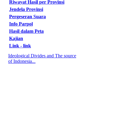
Riwayat Hasil per Provinsi
Jendela Provinsi
Pergeseran Suara
Info Parpol
Hasil dalam Peta
Kajian
Link - link
Ideological Divides and The source
of Indonesia...