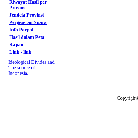
Riwayat Hasil per
Provinsi
Jendela Provinsi
Pergeseran Suara
Info Parpol
Hasil dalam Peta
Kajian
Link - link
Ideological Divides and
The source of
Indonesia...
Copyright