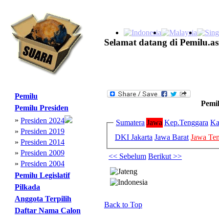
Selamat datang di Pemilu.as
Pemilu
Pemil
Pemilu Presiden
»
Presiden 2024
Sumatera
Jawa
Kep.Tenggara
Ka
»
Presiden 2019
DKI Jakarta
Jawa Barat
Jawa Te
»
Presiden 2014
»
Presiden 2009
<< Sebelum
Berikut >>
»
Presiden 2004
Pemilu Legislatif
Pilkada
Anggota Terpilih
Back to Top
Daftar Nama Calon