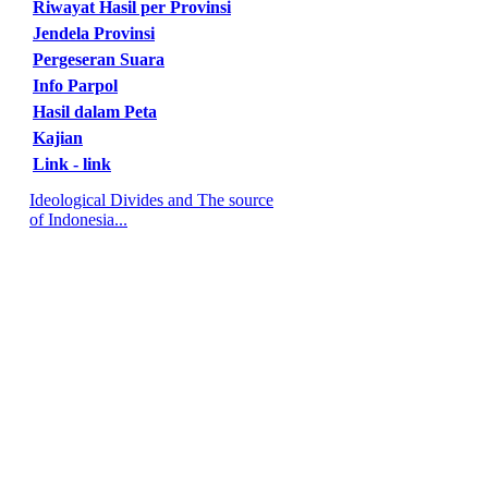
Riwayat Hasil per Provinsi
Jendela Provinsi
Pergeseran Suara
Info Parpol
Hasil dalam Peta
Kajian
Link - link
Ideological Divides and The source
of Indonesia...