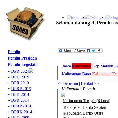
Selamat datang di Pemilu.as
Pemilu
Pemilu Presiden
Pemilu Legislatif
Jawa
Kalimantan
Kep.Maluku
K
»
DPR 2024
Kalimantan Barat
Kalimantan Te
»
DPD 2019
»
DPR 2019
<< Sebelum
|
Berikut >>
»
DPRP 2019
Kalimantan Tengah
»
DPD 2014
»
DPR 2014
Kalimantan Tengah (6 kursi)
»
DPRP 2014
Kabupaten Barito Selatan
»
DPRK 2014
Kabupaten Barito Utara
»
DPD 2009