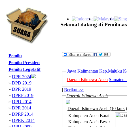
Selamat datang di Pemilu.as
Pemilu
Pemilu Presiden
Pemilu Legislatif
Jawa
Kalimantan
Kep.Maluku
K
»
DPR 2024
Daerah Istimewa Aceh
Sumatera 
»
DPD 2019
»
DPR 2019
|
Berikut >>
»
DPRP 2019
Daerah Istimewa Aceh
»
DPD 2014
»
DPR 2014
Daerah Istimewa Aceh (10 kursi)
»
DPRP 2014
Kabupaten Aceh Barat
»
DPRK 2014
Kabupaten Aceh Besar
»
DPD 2009