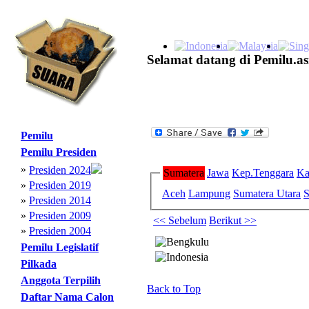
Selamat datang di Pemilu.as
Pemilu
Pemilu Presiden
»
Presiden 2024
Sumatera
Jawa
Kep.Tenggara
Ka
»
Presiden 2019
Aceh
Lampung
Sumatera Utara
S
»
Presiden 2014
»
Presiden 2009
<< Sebelum
Berikut >>
»
Presiden 2004
Pemilu Legislatif
Pilkada
Anggota Terpilih
Back to Top
Daftar Nama Calon