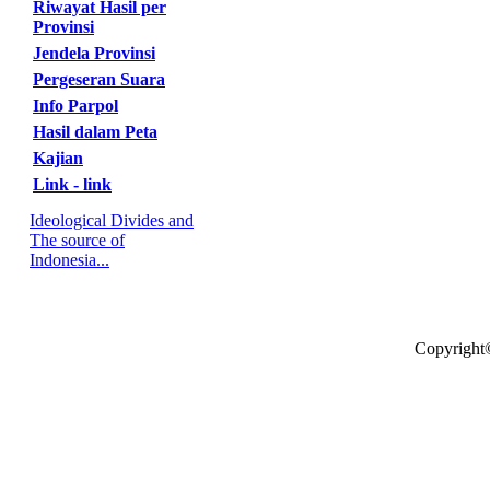
Riwayat Hasil per
Provinsi
Jendela Provinsi
Pergeseran Suara
Info Parpol
Hasil dalam Peta
Kajian
Link - link
Ideological Divides and
The source of
Indonesia...
Copyright