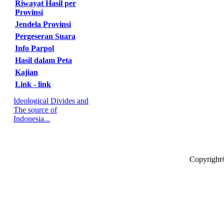
Riwayat Hasil per
Provinsi
Jendela Provinsi
Pergeseran Suara
Info Parpol
Hasil dalam Peta
Kajian
Link - link
Ideological Divides and
The source of
Indonesia...
Copyright