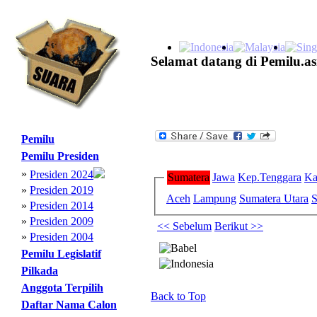
Selamat datang di Pemilu.as
Pemilu
Pemilu Presiden
»
Presiden 2024
Sumatera
Jawa
Kep.Tenggara
Ka
»
Presiden 2019
Aceh
Lampung
Sumatera Utara
S
»
Presiden 2014
»
Presiden 2009
<< Sebelum
Berikut >>
»
Presiden 2004
Pemilu Legislatif
Pilkada
Anggota Terpilih
Back to Top
Daftar Nama Calon