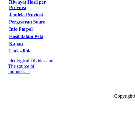
Riwayat Hasil per
Provinsi
Jendela Provinsi
Pergeseran Suara
Info Parpol
Hasil dalam Peta
Kajian
Link - link
Ideological Divides and
The source of
Indonesia...
Copyright