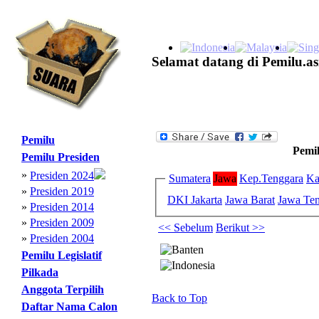
Selamat datang di Pemilu.as
Pemilu
Pemil
Pemilu Presiden
»
Presiden 2024
Sumatera
Jawa
Kep.Tenggara
Ka
»
Presiden 2019
DKI Jakarta
Jawa Barat
Jawa Te
»
Presiden 2014
»
Presiden 2009
<< Sebelum
Berikut >>
»
Presiden 2004
Pemilu Legislatif
Pilkada
Anggota Terpilih
Back to Top
Daftar Nama Calon