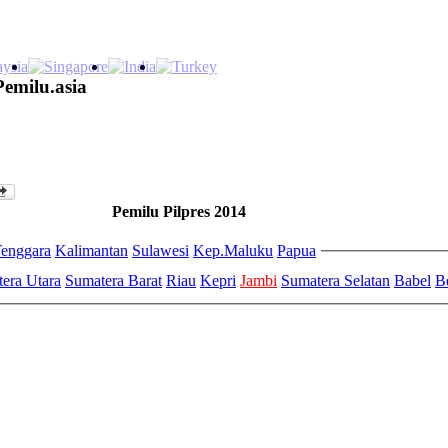
Pemilu.asia
Pemilu Pilpres 2014
enggara
Kalimantan
Sulawesi
Kep.Maluku
Papua
era Utara
Sumatera Barat
Riau
Kepri
Jambi
Sumatera Selatan
Babel
B