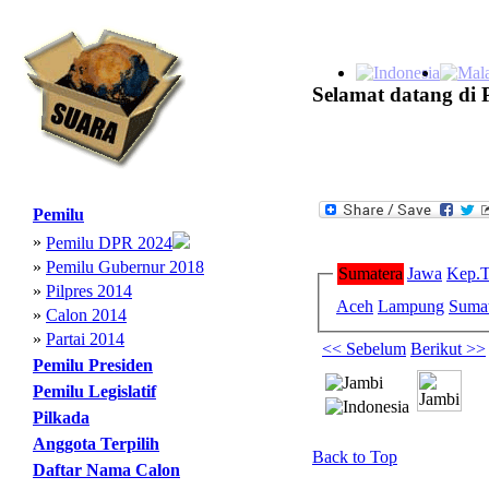
Selamat datang di 
Pemilu
»
Pemilu DPR 2024
»
Pemilu Gubernur 2018
Sumatera
Jawa
Kep.T
»
Pilpres 2014
Aceh
Lampung
Sumat
»
Calon 2014
»
Partai 2014
<< Sebelum
Berikut >>
Pemilu Presiden
Pemilu Legislatif
Pilkada
Anggota Terpilih
Back to Top
Daftar Nama Calon