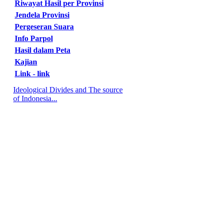
Riwayat Hasil per Provinsi
Jendela Provinsi
Pergeseran Suara
Info Parpol
Hasil dalam Peta
Kajian
Link - link
Ideological Divides and The source
of Indonesia...