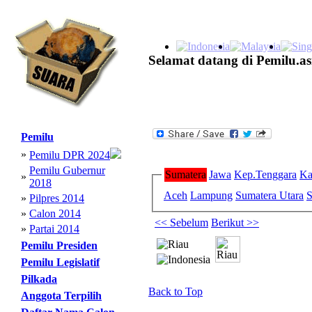
Selamat datang di Pemilu.as
Pemilu
»
Pemilu DPR 2024
Pemilu Gubernur
Sumatera
Jawa
Kep.Tenggara
Ka
»
2018
Aceh
Lampung
Sumatera Utara
S
»
Pilpres 2014
»
Calon 2014
<< Sebelum
Berikut >>
»
Partai 2014
Pemilu Presiden
Pemilu Legislatif
Pilkada
Back to Top
Anggota Terpilih