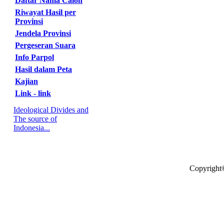
Daftar Nama Calon
Riwayat Hasil per
Provinsi
Jendela Provinsi
Pergeseran Suara
Info Parpol
Hasil dalam Peta
Kajian
Link - link
Ideological Divides and
The source of
Indonesia...
Copyright