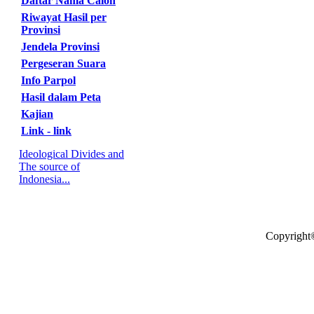
Daftar Nama Calon
Riwayat Hasil per
Provinsi
Jendela Provinsi
Pergeseran Suara
Info Parpol
Hasil dalam Peta
Kajian
Link - link
Ideological Divides and
The source of
Indonesia...
Copyright