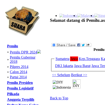
Selamat datang di Pemilu.as
Pemilu
Pemilu
»
Pemilu DPR 2024
Pemilu Gubernur
Sumatera
Jawa
Kep.Tenggara
Ka
»
2018
DKI Jakarta
Jawa Barat
Jawa Te
»
Pilpres 2014
»
Calon 2014
<< Sebelum
Berikut >>
»
Partai 2014
Pemilu Presiden
Pemilu Legislatif
Pilkada
Back to Top
Anggota Terpilih