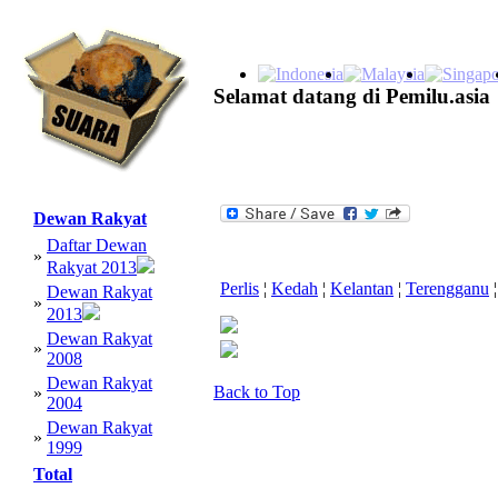
Selamat datang di Pemilu.asia
Dewan Rakyat
Daftar Dewan
»
Rakyat 2013
Perlis
¦
Kedah
¦
Kelantan
¦
Terengganu
¦
Dewan Rakyat
»
2013
Dewan Rakyat
»
2008
Dewan Rakyat
Back to Top
»
2004
Dewan Rakyat
»
1999
Total