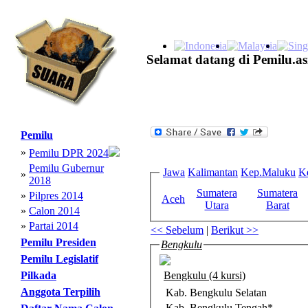
Selamat datang di Pemilu.as
Pemilu
»
Pemilu DPR 2024
Pemilu Gubernur
Jawa
Kalimantan
Kep.Maluku
K
»
2018
Sumatera
Sumatera
»
Pilpres 2014
Aceh
Utara
Barat
»
Calon 2014
»
Partai 2014
<< Sebelum
|
Berikut >>
Pemilu Presiden
Bengkulu
Pemilu Legislatif
Pilkada
Bengkulu (4 kursi)
Anggota Terpilih
Kab. Bengkulu Selatan
Kab. Bengkulu Tengah*