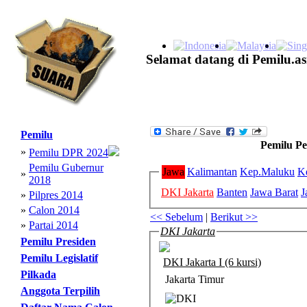
Selamat datang di Pemilu.as
Pemilu
Pemilu P
»
Pemilu DPR 2024
Pemilu Gubernur
Jawa
Kalimantan
Kep.Maluku
K
»
2018
DKI Jakarta
Banten
Jawa Barat
J
»
Pilpres 2014
»
Calon 2014
<< Sebelum
|
Berikut >>
»
Partai 2014
DKI Jakarta
Pemilu Presiden
Pemilu Legislatif
DKI Jakarta I (6 kursi)
Pilkada
Jakarta Timur
Anggota Terpilih