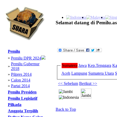
Selamat datang di Pemilu.as
Pemilu
»
Pemilu DPR 2024
Pemilu Gubernur
Sumatera
Jawa
Kep.Tenggara
Ka
»
2018
Aceh
Lampung
Sumatera Utara
S
»
Pilpres 2014
»
Calon 2014
<< Sebelum
Berikut >>
»
Partai 2014
Pemilu Presiden
Pemilu Legislatif
Pilkada
Back to Top
Anggota Terpilih