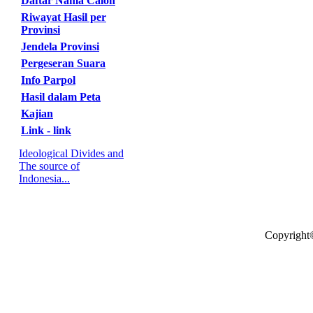
Daftar Nama Calon
Riwayat Hasil per
Provinsi
Jendela Provinsi
Pergeseran Suara
Info Parpol
Hasil dalam Peta
Kajian
Link - link
Ideological Divides and
The source of
Indonesia...
Copyright