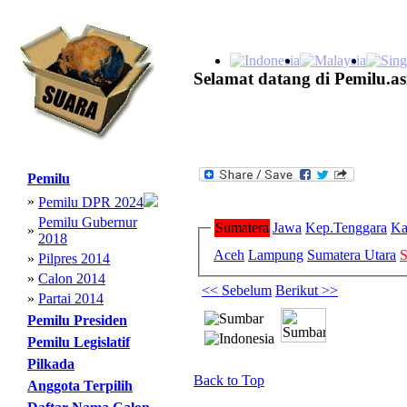
Selamat datang di Pemilu.as
Pemilu
»
Pemilu DPR 2024
Pemilu Gubernur
Sumatera
Jawa
Kep.Tenggara
Ka
»
2018
Aceh
Lampung
Sumatera Utara
S
»
Pilpres 2014
»
Calon 2014
<< Sebelum
Berikut >>
»
Partai 2014
Pemilu Presiden
Pemilu Legislatif
Pilkada
Back to Top
Anggota Terpilih