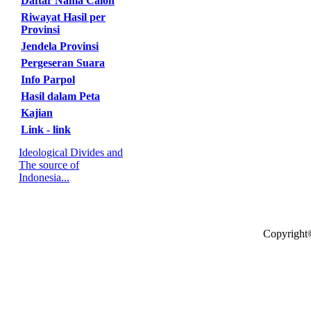
Daftar Nama Calon
Riwayat Hasil per
Provinsi
Jendela Provinsi
Pergeseran Suara
Info Parpol
Hasil dalam Peta
Kajian
Link - link
Ideological Divides and
The source of
Indonesia...
Copyright