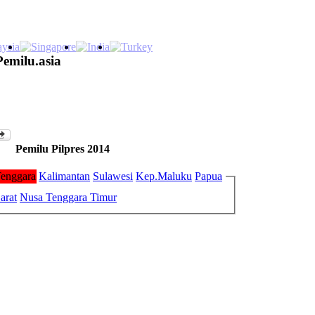
Pemilu.asia
Pemilu Pilpres 2014
enggara
Kalimantan
Sulawesi
Kep.Maluku
Papua
arat
Nusa Tenggara Timur