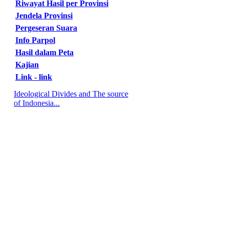
Riwayat Hasil per Provinsi
Jendela Provinsi
Pergeseran Suara
Info Parpol
Hasil dalam Peta
Kajian
Link - link
Ideological Divides and The source
of Indonesia...