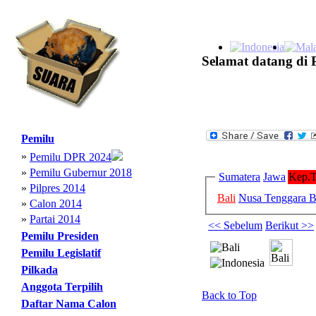
Selamat datang di 
Pemilu
»
Pemilu DPR 2024
»
Pemilu Gubernur 2018
Sumatera
Jawa
Kep.T
»
Pilpres 2014
Bali
Nusa Tenggara B
»
Calon 2014
»
Partai 2014
<< Sebelum
Berikut >>
Pemilu Presiden
Pemilu Legislatif
Pilkada
Anggota Terpilih
Back to Top
Daftar Nama Calon