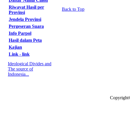
Daftar Nama Calon
Riwayat Hasil per
Back to Top
Provinsi
Jendela Provinsi
Pergeseran Suara
Info Parpol
Hasil dalam Peta
Kajian
Link - link
Ideological Divides and
The source of
Indonesia...
Copyright