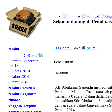
Selamat datang di Pemilu.as
Pemilu
»
Pemilu DPR 2024
Pemilu Gubernur
Penelusuran
»
2018
»
Pilpres 2014
Maluku
»
Calon 2014
»
Partai 2014
Sdr Abukasim Sangadji menjadi calo
Pemilu Presiden
Pemilihan Maluku. Total suara sah
Pemilu Legislatif
menerima 0 suara, Dalam daftar calo
Pilkada
menjadikan Sdr Abukasim Sangadji
dengan suara paling banyak maka 
Anggota Terpilih
Pemilu 2014.