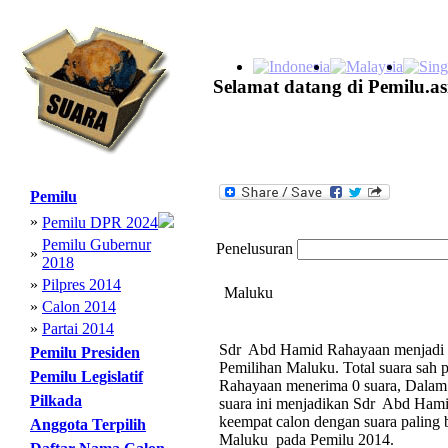
Selamat datang di Pemilu.as
Pemilu
»
Pemilu DPR 2024
Pemilu Gubernur
Penelusuran
»
2018
»
Pilpres 2014
Maluku
»
Calon 2014
»
Partai 2014
Sdr Abd Hamid Rahayaan menjadi ca
Pemilu Presiden
Pemilihan Maluku. Total suara sah
Pemilu Legislatif
Rahayaan menerima 0 suara, Dalam d
Pilkada
suara ini menjadikan Sdr Abd Ham
keempat calon dengan suara palin
Anggota Terpilih
Maluku pada Pemilu 2014.