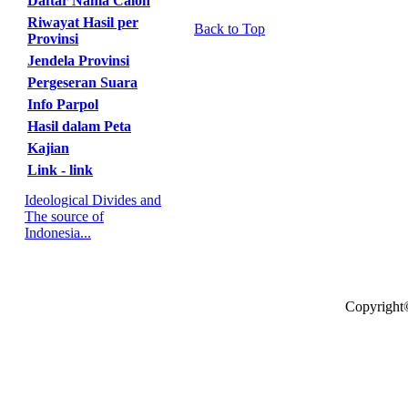
Daftar Nama Calon
Riwayat Hasil per
Back to Top
Provinsi
Jendela Provinsi
Pergeseran Suara
Info Parpol
Hasil dalam Peta
Kajian
Link - link
Ideological Divides and
The source of
Indonesia...
Copyright