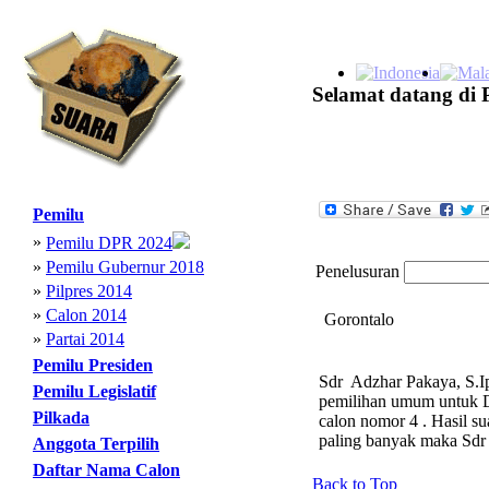
Selamat datang di 
Pemilu
»
Pemilu DPR 2024
»
Pemilu Gubernur 2018
Penelusuran
»
Pilpres 2014
»
Calon 2014
Gorontalo
»
Partai 2014
Pemilu Presiden
Sdr Adzhar Pakaya, S.Ip
Pemilu Legislatif
pemilihan umum untuk DP
Pilkada
calon nomor 4 . Hasil s
paling banyak maka Sdr
Anggota Terpilih
Daftar Nama Calon
Back to Top