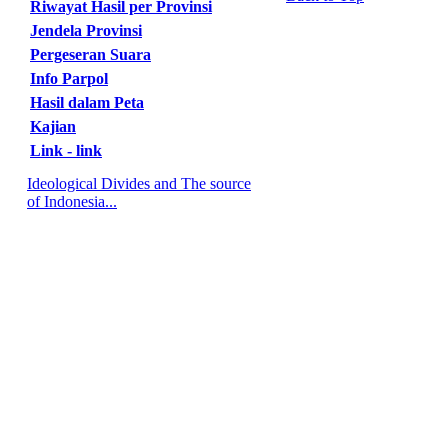
Riwayat Hasil per Provinsi
Jendela Provinsi
Pergeseran Suara
Info Parpol
Hasil dalam Peta
Kajian
Link - link
Ideological Divides and The source
of Indonesia...