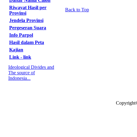
Daftar Nama Calon
Riwayat Hasil per
Back to Top
Provinsi
Jendela Provinsi
Pergeseran Suara
Info Parpol
Hasil dalam Peta
Kajian
Link - link
Ideological Divides and
The source of
Indonesia...
Copyright