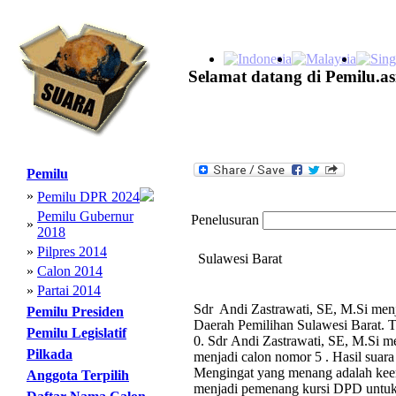
Selamat datang di Pemilu.as
Pemilu
»
Pemilu DPR 2024
Pemilu Gubernur
Penelusuran
»
2018
»
Pilpres 2014
Sulawesi Barat
»
Calon 2014
»
Partai 2014
Sdr Andi Zastrawati, SE, M.Si menj
Pemilu Presiden
Daerah Pemilihan Sulawesi Barat. T
Pemilu Legislatif
0. Sdr Andi Zastrawati, SE, M.Si me
Pilkada
menjadi calon nomor 5 . Hasil suar
Mengingat yang menang adalah keem
Anggota Terpilih
menjadi pemenang kursi DPD untuk