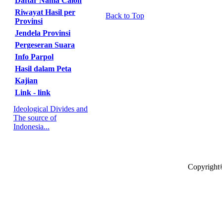
Daftar Nama Calon
Riwayat Hasil per
Back to Top
Provinsi
Jendela Provinsi
Pergeseran Suara
Info Parpol
Hasil dalam Peta
Kajian
Link - link
Ideological Divides and
The source of
Indonesia...
Copyright