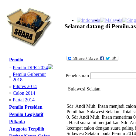
Selamat datang di Pemilu.as
Pemilu
»
Pemilu DPR 2024
Pemilu Gubernur
Penelusuran
»
2018
»
Pilpres 2014
Sulawesi Selatan
»
Calon 2014
»
Partai 2014
Sdr Andi Muh. Ihsan menjadi calon 
Pemilu Presiden
Pemilihan Sulawesi Selatan. Total 
Pemilu Legislatif
0. Sdr Andi Muh. Ihsan menerima 0 
Pilkada
. Hasil suara ini menjadikan Sdr 
keempat calon dengan suara palin
Anggota Terpilih
Sulawesi Selatan pada Pemilu 2014