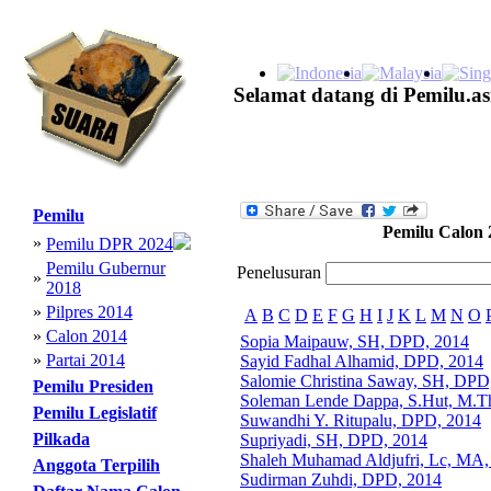
Selamat datang di Pemilu.as
Pemilu
Pemilu Calon 
»
Pemilu DPR 2024
Pemilu Gubernur
Penelusuran
»
2018
»
Pilpres 2014
A
B
C
D
E
F
G
H
I
J
K
L
M
N
O
»
Calon 2014
Sopia Maipauw, SH, DPD, 2014
»
Partai 2014
Sayid Fadhal Alhamid, DPD, 2014
Salomie Christina Saway, SH, DPD
Pemilu Presiden
Soleman Lende Dappa, S.Hut, M.T
Pemilu Legislatif
Suwandhi Y. Ritupalu, DPD, 2014
Pilkada
Supriyadi, SH, DPD, 2014
Shaleh Muhamad Aldjufri, Lc, MA
Anggota Terpilih
Sudirman Zuhdi, DPD, 2014