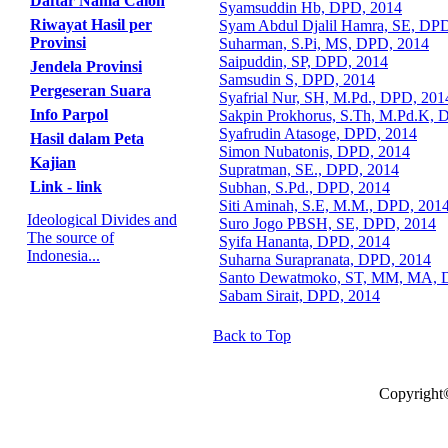
Daftar Nama Calon
Syamsuddin Hb, DPD, 2014
Riwayat Hasil per
Syam Abdul Djalil Hamra, SE, DP
Provinsi
Suharman, S.Pi, MS, DPD, 2014
Saipuddin, SP, DPD, 2014
Jendela Provinsi
Samsudin S, DPD, 2014
Pergeseran Suara
Syafrial Nur, SH, M.Pd., DPD, 201
Info Parpol
Sakpin Prokhorus, S.Th, M.Pd.K, 
Syafrudin Atasoge, DPD, 2014
Hasil dalam Peta
Simon Nubatonis, DPD, 2014
Kajian
Supratman, SE., DPD, 2014
Link - link
Subhan, S.Pd., DPD, 2014
Siti Aminah, S.E, M.M., DPD, 201
Ideological Divides and
Suro Jogo PBSH, SE, DPD, 2014
The source of
Syifa Hananta, DPD, 2014
Indonesia...
Suharna Surapranata, DPD, 2014
Santo Dewatmoko, ST, MM, MA, 
Sabam Sirait, DPD, 2014
Back to Top
Copyright