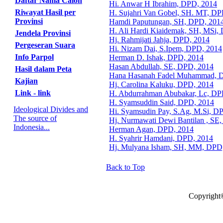
Daftar Nama Calon
Hi. Anwar H Ibrahim, DPD, 2014
Riwayat Hasil per
H. Sujahri Van Gobel, SH. MT, DP
Provinsi
Hamdi Paputungan, SH, DPD, 201
H. Ali Hardi Kiaidemak, SH, MSi,
Jendela Provinsi
Hj. Rahmijati Jahja, DPD, 2014
Pergeseran Suara
Hi. Nizam Dai, S.Ipem, DPD, 2014
Info Parpol
Herman D. Ishak, DPD, 2014
Hasan Abdullah, SE, DPD, 2014
Hasil dalam Peta
Hana Hasanah Fadel Muhammad, 
Kajian
Hj. Carolina Kaluku, DPD, 2014
Link - link
H. Abdurrahman Abubakar, Lc, DP
H. Syamsuddin Said, DPD, 2014
Ideological Divides and
Hi. Syamsudin Pay, S.Ag, M.Si, D
The source of
Hj. Nurmawati Dewi Bantilan , SE
Indonesia...
Herman Agan, DPD, 2014
H. Syahrir Hamdani, DPD, 2014
Hj. Mulyana Isham, SH, MM, DPD
Back to Top
Copyright