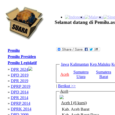
Selamat datang di Pemilu.as
Pemilu
Pemilu Presiden
Pemilu Legislatif
Jawa
Kalimantan
Kep.Maluku
K
»
DPR 2024
Sumatera
Sumatera
Aceh
»
DPD 2019
Utara
Barat
»
DPR 2019
|
Berikut >>
»
DPRP 2019
Aceh
»
DPD 2014
»
DPR 2014
Aceh I (6 kursi)
»
DPRP 2014
»
DPRK 2014
Kab. Aceh Barat
»
DPD 2009
Kab. Aceh Barat Daya