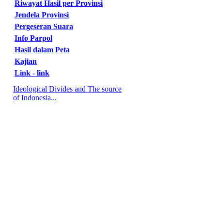
Riwayat Hasil per Provinsi
Jendela Provinsi
Pergeseran Suara
Info Parpol
Hasil dalam Peta
Kajian
Link - link
Ideological Divides and The source
of Indonesia...