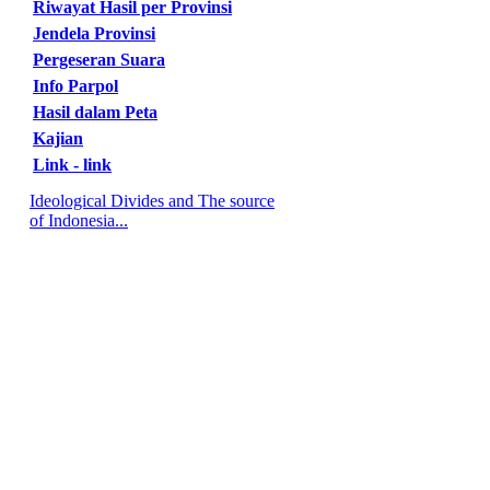
Riwayat Hasil per Provinsi
Jendela Provinsi
Pergeseran Suara
Info Parpol
Hasil dalam Peta
Kajian
Link - link
Ideological Divides and The source
of Indonesia...