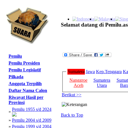
Selamat datang di Pemilu.as
Pemilu
Pemilu Presiden
Pemilu Legislatif
Sumatera
Jawa
Kep.Tenggara
Ka
Pilkada
Nanggroe
Sumatera
Sumat
Anggota Terpilih
Aceh
Utara
Bara
Daftar Nama Calon
Berikut >>
Riwayat Hasil per
Provinsi
Pemilu 1955 s/d 2024
»
Back to Top
»
Pemilu 2004 s/d 2009
»
Pemilu 1999 s/d 2004